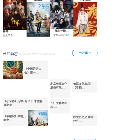
幸福院
无与伦比...
春晖
爱情/都市/现代
重大革命
MORE +
长江动态
DYNAMICS OF THE CHANGJIANG
《中国诗词大
会》第一......
北京长江文化
长江文化出品|
股份有限......
《幸福......
《小舍得》定档4月11日 宋佳蒋
长江文化亮相
欣比孩......
20......
《幸福院》央视八
以文艺之光 铸时
套定......
代之......