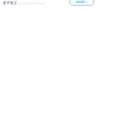
MORE +
关于长江
ABOUT THE CHANGJIANG
合作单位
爱奇艺
中央电视台
CCTV8
腾讯视频
优酷
芒果TV
北京卫视
东方卫视
地址：
北京市大兴区鸿坤金融谷北区A2楼长江文化大厦