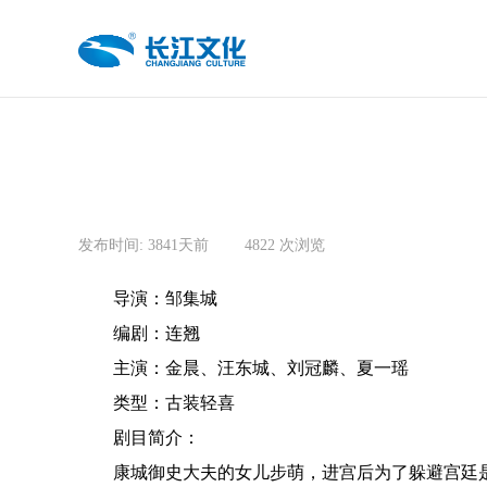
发布时间:
3841天前
|
4822
次浏览
|
导演：邹集城
编剧：连翘
主演：金晨、汪东城、刘冠麟、夏一瑶
类型：古装轻喜
剧目简介：
康城御史大夫的女儿步萌，进宫后为了躲避宫廷