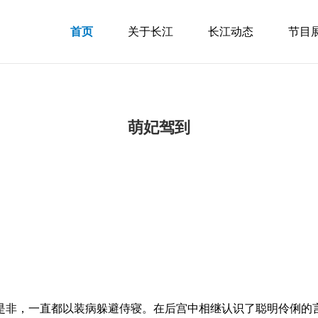
首页
关于长江
长江动态
节目
萌妃驾到
是非，一直都以装病躲避侍寝。在后宫中相继认识了聪明伶俐的