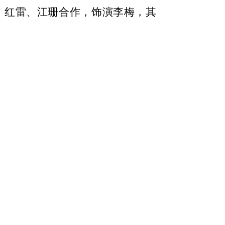
红雷、江珊合作，饰演李梅，其
精湛的演技给观众留下了深刻印
象。此次出演葛健豪，刘威葳凭
借对角色的深刻理解和出色的表
演功底，挑战年龄跨度近
40 年
的角色，通过
“
眼神戏
”
展现母亲
从传统女性到革命战士的精神蜕
变，将这位伟大母亲的坚韧、智
慧与慈爱展现得淋漓尽致
。
饰演蔡和森的演员张陆，此
前在《父母爱情》、《欢乐颂》
等剧中有着出色表现，展现了其