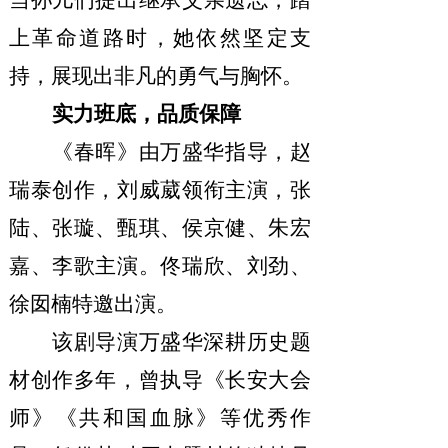
当孙儿们提出继承父亲遗志，踏
上革命道路时，她依然坚定支
持，展现出非凡的勇气与胸怀。
实力班底，品质保障
《春晖》由
万盛华
指导，赵
瑞泰创作，刘威葳领衔主演，张
陆、张璇、甄琪、侯京健、朱宏
嘉、李歌主演。佟瑞欣、刘劲、
徐囡楠特邀出演。
该剧导演万盛华深耕历史题
材创作多年，曾执导《长安大会
师》《共和国血脉》等优秀作