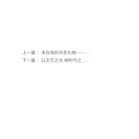
上一篇：
来自海的诗意礼物——......
下一篇：
以文艺之光 铸时代之......